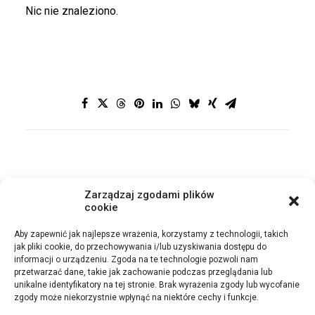
Nic nie znaleziono.
Zarządzaj zgodami plików
cookie
POWRÓT
Aby zapewnić jak najlepsze wrażenia, korzystamy z technologii, takich
jak pliki cookie, do przechowywania i/lub uzyskiwania dostępu do
informacji o urządzeniu. Zgoda na te technologie pozwoli nam
przetwarzać dane, takie jak zachowanie podczas przeglądania lub
unikalne identyfikatory na tej stronie. Brak wyrażenia zgody lub wycofanie
zgody może niekorzystnie wpłynąć na niektóre cechy i funkcje.
© 2021 Cegły Elastyczne Bolix. Wszystkie prawa zastrzeżone |
Ochrona