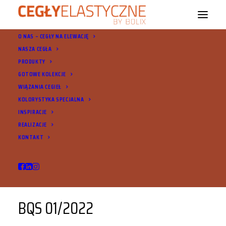
O NAS – CEGŁY NA ELEWACJĘ
NASZA CEGŁA
PRODUKTY
GOTOWE KOLEKCJE
WIĄZANIA CEGIEŁ
BQS 15/1/2022
KOLORYSTYKA SPECJALNA
INSPIRACJE
REALIZACJE
KONTAKT
BQS 01/2022