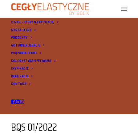
O NAS – CEGŁY NA ELEWACJĘ
NASZA CEGŁA
PRODUKTY
GOTOWE KOLEKCJE
WIĄZANIA CEGIEŁ
BQS 32/4/2022
KOLORYSTYKA SPECJALNA
INSPIRACJE
REALIZACJE
KONTAKT
BQS 01/2022