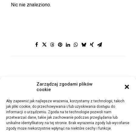
Nic nie znaleziono.
Zarządzaj zgodami plików
cookie
POWRÓT
Aby zapewnić jak najlepsze wrażenia, korzystamy z technologii, takich
jak pliki cookie, do przechowywania i/lub uzyskiwania dostępu do
informacji o urządzeniu. Zgoda na te technologie pozwoli nam
przetwarzać dane, takie jak zachowanie podczas przeglądania lub
unikalne identyfikatory na tej stronie. Brak wyrażenia zgody lub wycofanie
zgody może niekorzystnie wpłynąć na niektóre cechy i funkcje.
© 2021 Cegły Elastyczne Bolix. Wszystkie prawa zastrzeżone |
Ochrona