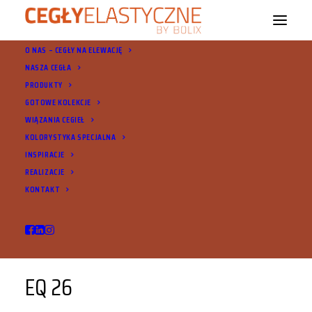
O NAS – CEGŁY NA ELEWACJĘ
NASZA CEGŁA
PRODUKTY
GOTOWE KOLEKCJE
WIĄZANIA CEGIEŁ
EQ 26
KOLORYSTYKA SPECJALNA
INSPIRACJE
REALIZACJE
KONTAKT
EQ 26