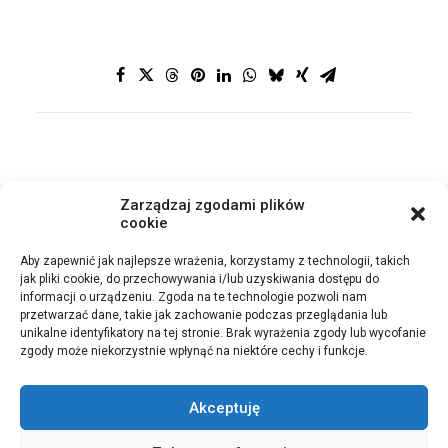
Zarządzaj zgodami plików
cookie
POWRÓT
Aby zapewnić jak najlepsze wrażenia, korzystamy z technologii, takich
jak pliki cookie, do przechowywania i/lub uzyskiwania dostępu do
informacji o urządzeniu. Zgoda na te technologie pozwoli nam
przetwarzać dane, takie jak zachowanie podczas przeglądania lub
unikalne identyfikatory na tej stronie. Brak wyrażenia zgody lub wycofanie
zgody może niekorzystnie wpłynąć na niektóre cechy i funkcje.
© 2021 Cegły Elastyczne Bolix. Wszystkie prawa zastrzeżone |
Ochrona
danych osobowych
Akceptuję