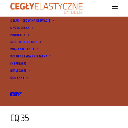
O NAS – CEGŁY NA ELEWACJĘ
NASZA CEGŁA
PRODUKTY
GOTOWE KOLEKCJE
WIĄZANIA CEGIEŁ
EQ 35
KOLORYSTYKA SPECJALNA
INSPIRACJE
REALIZACJE
KONTAKT
EQ 35