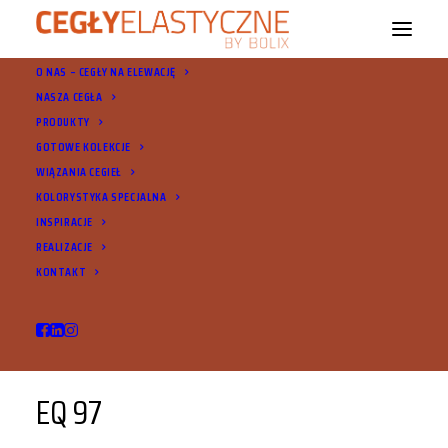
O NAS – CEGŁY NA ELEWACJĘ
NASZA CEGŁA
PRODUKTY
GOTOWE KOLEKCJE
WIĄZANIA CEGIEŁ
EQ 97
KOLORYSTYKA SPECJALNA
INSPIRACJE
REALIZACJE
KONTAKT
EQ 97