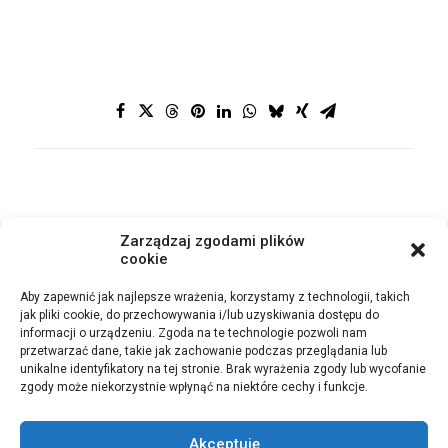
Zarządzaj zgodami plików
cookie
POWRÓT
Aby zapewnić jak najlepsze wrażenia, korzystamy z technologii, takich
jak pliki cookie, do przechowywania i/lub uzyskiwania dostępu do
informacji o urządzeniu. Zgoda na te technologie pozwoli nam
przetwarzać dane, takie jak zachowanie podczas przeglądania lub
unikalne identyfikatory na tej stronie. Brak wyrażenia zgody lub wycofanie
zgody może niekorzystnie wpłynąć na niektóre cechy i funkcje.
© 2021 Cegły Elastyczne Bolix. Wszystkie prawa zastrzeżone |
Ochrona
danych osobowych
Akceptuję