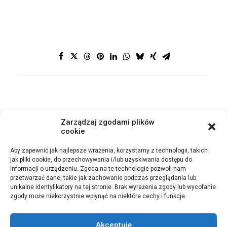
Zarządzaj zgodami plików
cookie
POWRÓT
Aby zapewnić jak najlepsze wrażenia, korzystamy z technologii, takich
jak pliki cookie, do przechowywania i/lub uzyskiwania dostępu do
informacji o urządzeniu. Zgoda na te technologie pozwoli nam
przetwarzać dane, takie jak zachowanie podczas przeglądania lub
unikalne identyfikatory na tej stronie. Brak wyrażenia zgody lub wycofanie
zgody może niekorzystnie wpłynąć na niektóre cechy i funkcje.
© 2021 Cegły Elastyczne Bolix. Wszystkie prawa zastrzeżone |
Ochrona
danych osobowych
Akceptuję