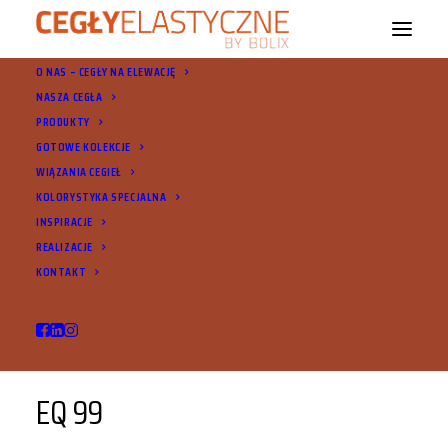
O NAS – CEGŁY NA ELEWACJĘ
NASZA CEGŁA
PRODUKTY
GOTOWE KOLEKCJE
WIĄZANIA CEGIEŁ
EQ 99
KOLORYSTYKA SPECJALNA
INSPIRACJE
REALIZACJE
KONTAKT
EQ 99