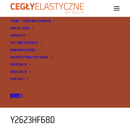
O NAS – CEGŁY NA ELEWACJĘ
NASZA CEGŁA
PRODUKTY
GOTOWE KOLEKCJE
WIĄZANIA CEGIEŁ
Y2623HF68D
KOLORYSTYKA SPECJALNA
INSPIRACJE
REALIZACJE
KONTAKT
Y2623HF68D