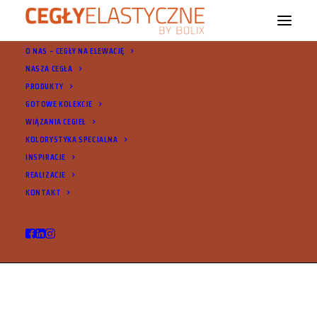
O NAS – CEGŁY NA ELEWACJĘ
NASZA CEGŁA
PRODUKTY
GOTOWE KOLEKCJE
WIĄZANIA CEGIEŁ
KOLORYSTYKA SPECJALNA
INSPIRACJE
© 2021 Cegły Elastyczne Bolix. Wszystkie prawa zastrzeżone |
Ochrona
REALIZACJE
danych osobowych
KONTAKT