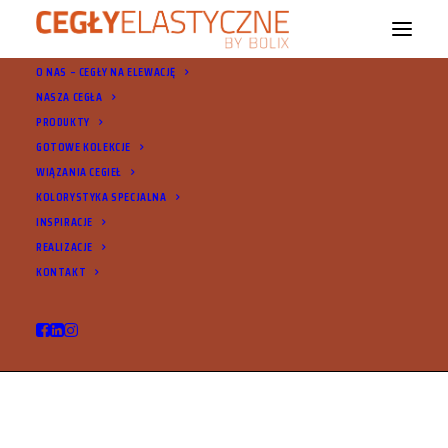
O NAS – CEGŁY NA ELEWACJĘ
NASZA CEGŁA
PRODUKTY
GOTOWE KOLEKCJE
WIĄZANIA CEGIEŁ
KOLORYSTYKA SPECJALNA
INSPIRACJE
© 2021 Cegły Elastyczne Bolix. Wszystkie prawa zastrzeżone |
Ochrona
REALIZACJE
danych osobowych
KONTAKT