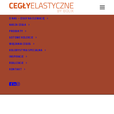
O NAS – CEGŁY NA ELEWACJĘ
NASZA CEGŁA
PRODUKTY
GOTOWE KOLEKCJE
WIĄZANIA CEGIEŁ
KOLORYSTYKA SPECJALNA
INSPIRACJE
© 2021 Cegły Elastyczne Bolix. Wszystkie prawa zastrzeżone |
Ochrona
REALIZACJE
danych osobowych
KONTAKT