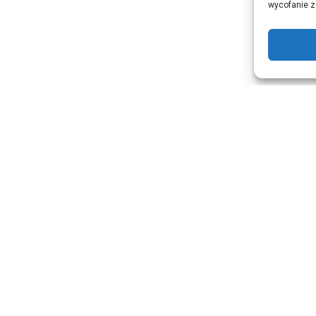
wycofanie z
dowy i mogą różnić się od rzeczywistych w zależności od usta
ryfikować na podstawie palety NCS. Każda próbka wykonywana
 różnice kolorystyczne i strukturalne pomiędzy poszczególnym