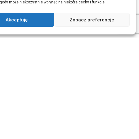
gody może niekorzystnie wpłynąć na niektóre cechy i funkcje.
Akceptuję
Zobacz preferencje
wień monitora oraz warunków wyświetlania.
 jest ręcznie, dlatego mogą występować
i próbkami.