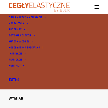
O NAS – CEGŁY NA ELEWACJĘ
NASZA CEGŁA
PRODUKTY
GOTOWE KOLEKCJE
WIĄZANIA CEGIEŁ
KOLORYSTYKA SPECJALNA
Cegły BOLIX
INSPIRACJE
REALIZACJE
KONTAKT
WYMIAR