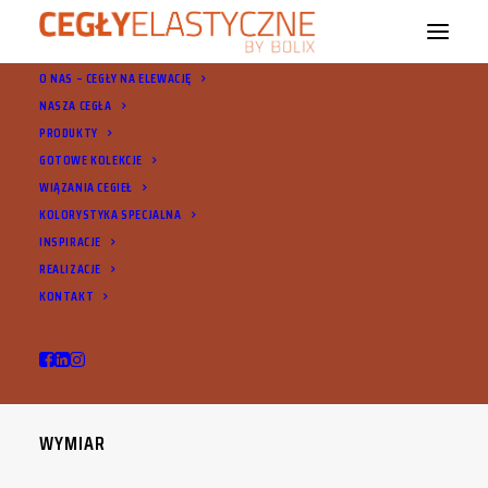
O NAS – CEGŁY NA ELEWACJĘ
NASZA CEGŁA
PRODUKTY
GOTOWE KOLEKCJE
WIĄZANIA CEGIEŁ
KOLORYSTYKA SPECJALNA
Cegły BOLIX
INSPIRACJE
REALIZACJE
KONTAKT
WYMIAR