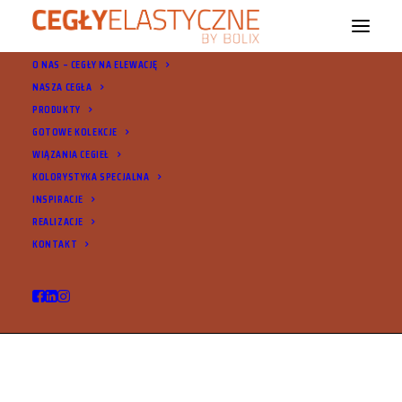
O NAS – CEGŁY NA ELEWACJĘ
NASZA CEGŁA
PRODUKTY
GOTOWE KOLEKCJE
WIĄZANIA CEGIEŁ
KOLORYSTYKA SPECJALNA
INSPIRACJE
© 2021 Cegły Elastyczne Bolix. Wszystkie prawa zastrzeżone |
Ochrona
REALIZACJE
danych osobowych
KONTAKT