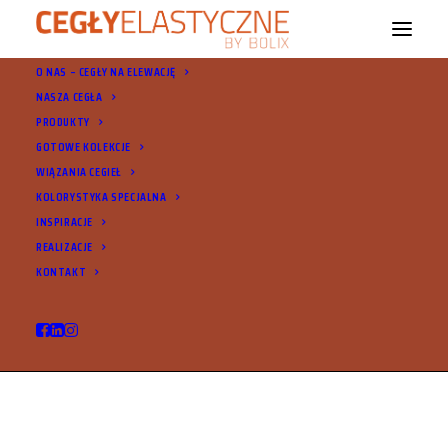
O NAS – CEGŁY NA ELEWACJĘ
NASZA CEGŁA
PRODUKTY
GOTOWE KOLEKCJE
WIĄZANIA CEGIEŁ
KOLORYSTYKA SPECJALNA
INSPIRACJE
© 2021 Cegły Elastyczne Bolix. Wszystkie prawa zastrzeżone |
Ochrona
REALIZACJE
danych osobowych
KONTAKT